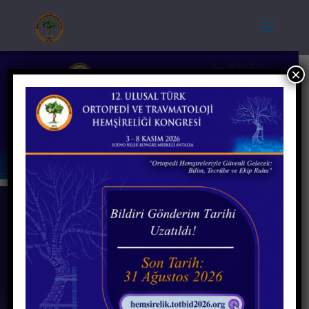
×
Kongreye Kalan Süre
086
:
13
:
12
:
30
Gün
S.
Dak.
Sn.